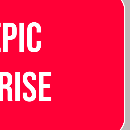
Epic
rise