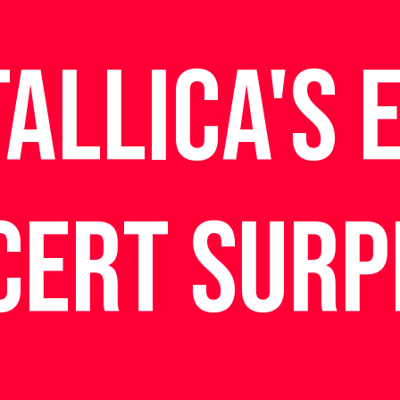
allica's 
cert Surp