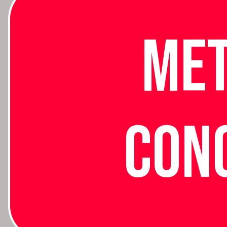
Met
Con